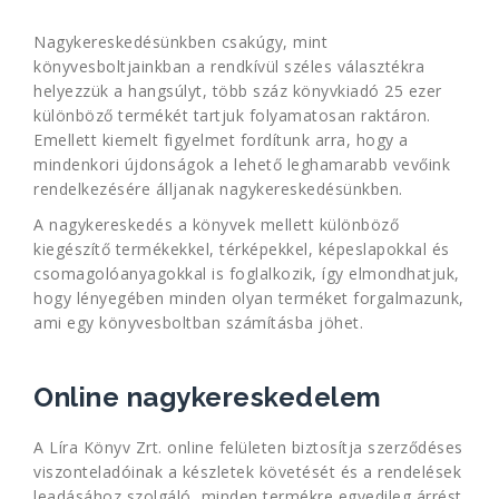
Nagykereskedésünkben csakúgy, mint
könyvesboltjainkban a rendkívül széles választékra
helyezzük a hangsúlyt, több száz könyvkiadó 25 ezer
különböző termékét tartjuk folyamatosan raktáron.
Emellett kiemelt figyelmet fordítunk arra, hogy a
mindenkori újdonságok a lehető leghamarabb vevőink
rendelkezésére álljanak nagykereskedésünkben.
A nagykereskedés a könyvek mellett különböző
kiegészítő termékekkel, térképekkel, képeslapokkal és
csomagolóanyagokkal is foglalkozik, így elmondhatjuk,
hogy lényegében minden olyan terméket forgalmazunk,
ami egy könyvesboltban számításba jöhet.
Online nagykereskedelem
A Líra Könyv Zrt. online felületen biztosítja szerződéses
viszonteladóinak a készletek követését és a rendelések
leadásához szolgáló, minden termékre egyedileg árrést