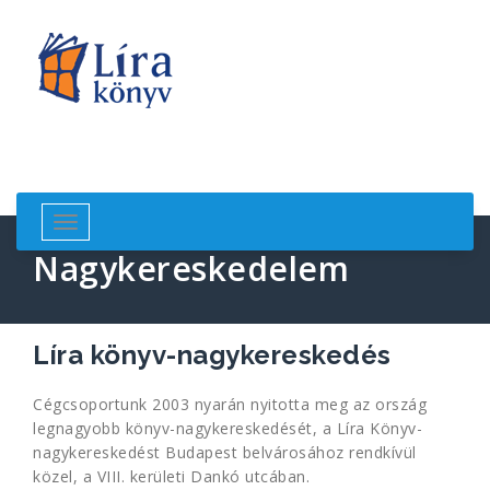
Skip
to
content
Toggle
navigation
Nagykereskedelem
Líra könyv-nagykereskedés
Cégcsoportunk 2003 nyarán nyitotta meg az ország
legnagyobb könyv-nagykereskedését, a Líra Könyv-
nagykereskedést Budapest belvárosához rendkívül
közel, a VIII. kerületi Dankó utcában.