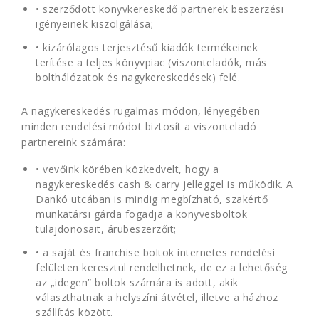
• szerződött könyvkereskedő partnerek beszerzési
igényeinek kiszolgálása;
• kizárólagos terjesztésű kiadók termékeinek
terítése a teljes könyvpiac (viszonteladók, más
bolthálózatok és nagykereskedések) felé.
A nagykereskedés rugalmas módon, lényegében
minden rendelési módot biztosít a viszonteladó
partnereink számára:
• vevőink körében közkedvelt, hogy a
nagykereskedés cash & carry jelleggel is működik. A
Dankó utcában is mindig megbízható, szakértő
munkatársi gárda fogadja a könyvesboltok
tulajdonosait, árubeszerzőit;
• a saját és franchise boltok internetes rendelési
felületen keresztül rendelhetnek, de ez a lehetőség
az „idegen” boltok számára is adott, akik
választhatnak a helyszíni átvétel, illetve a házhoz
szállítás között.