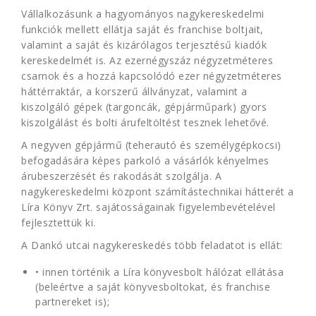
Vállalkozásunk a hagyományos nagykereskedelmi
funkciók mellett ellátja saját és franchise boltjait,
valamint a saját és kizárólagos terjesztésű kiadók
kereskedelmét is. Az ezernégyszáz négyzetméteres
csarnok és a hozzá kapcsolódó ezer négyzetméteres
háttérraktár, a korszerű állványzat, valamint a
kiszolgáló gépek (targoncák, gépjárműpark) gyors
kiszolgálást és bolti árufeltöltést tesznek lehetővé.
A negyven gépjármű (teherautó és személygépkocsi)
befogadására képes parkoló a vásárlók kényelmes
árubeszerzését és rakodását szolgálja. A
nagykereskedelmi központ számítástechnikai hátterét a
Líra Könyv Zrt. sajátosságainak figyelembevételével
fejlesztettük ki.
A Dankó utcai nagykereskedés több feladatot is ellát:
• innen történik a Líra könyvesbolt hálózat ellátása
(beleértve a saját könyvesboltokat, és franchise
partnereket is);